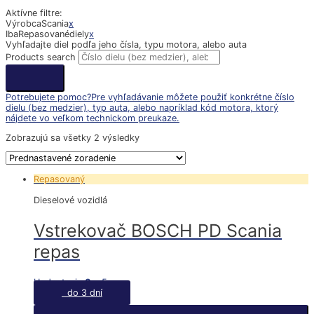
Aktívne filtre:
Výrobca
Scania
x
Iba
Repasované
diely
x
Vyhľadajte diel podľa jeho čísla, typu motora, alebo auta
Products search
Potrebujete pomoc?
Pre vyhľadávanie môžete použiť konkrétne číslo
dielu (bez medzier), typ auta, alebo napríklad kód motora, ktorý
nájdete vo veľkom technickom preukaze.
Zobrazujú sa všetky 2 výsledky
Repasovaný
Dieselové vozidlá
Vstrekovač BOSCH PD Scania
repas
Hodnotenie
0
z 5
do 3 dní