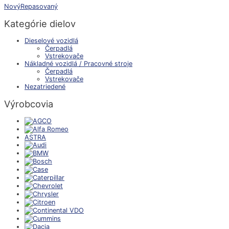
Nový
Repasovaný
Kategórie dielov
Dieselové vozidlá
Čerpadlá
Vstrekovače
Nákladné vozidlá / Pracovné stroje
Čerpadlá
Vstrekovače
Nezatriedené
Výrobcovia
ASTRA