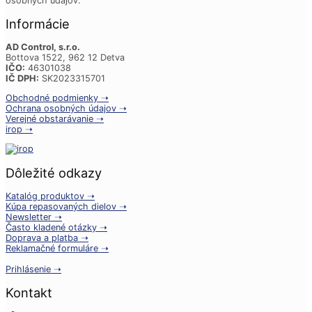
osobných údajov.
Informácie
AD Control, s.r.o.
Bottova 1522, 962 12 Detva
IČO:
46301038
IČ DPH:
SK2023315701
Obchodné podmienky ➝
Ochrana osobných údajov ➝
Verejné obstarávanie ➝
irop ➝
Dôležité odkazy
Katalóg produktov ➝
Kúpa repasovaných dielov ➝
Newsletter ➝
Často kladené otázky ➝
Doprava a platba ➝
Reklamačné formuláre ➝
Prihlásenie ➝
Kontakt