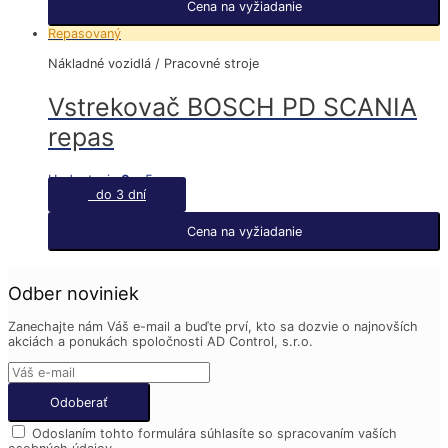
Cena na vyžiadanie
Repasovaný
Nákladné vozidlá / Pracovné stroje
Vstrekovač BOSCH PD SCANIA
repas
Hodnotenie
0
z 5
do 3 dní
Cena na vyžiadanie
Odber noviniek
Zanechajte nám Váš e-mail a buďte prví, kto sa dozvie o najnovších
akciách a ponukách spoločnosti AD Control, s.r.o.
Odoslaním tohto formulára súhlasíte so spracovaním vaších