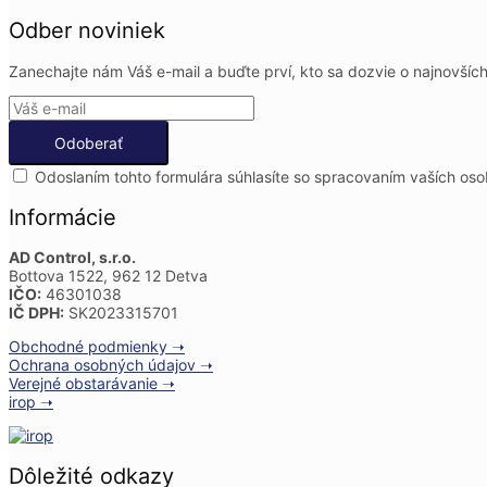
Odber noviniek
Zanechajte nám Váš e-mail a buďte prví, kto sa dozvie o najnovších
Odoslaním tohto formulára súhlasíte so spracovaním vaších os
Informácie
AD Control, s.r.o.
Bottova 1522, 962 12 Detva
IČO:
46301038
IČ DPH:
SK2023315701
Obchodné podmienky ➝
Ochrana osobných údajov ➝
Verejné obstarávanie ➝
irop ➝
Dôležité odkazy