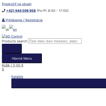
Preskočiť na obsah
+421 944 598 958
(Po-Pi: 8:00 - 17:00)
Prihlásenie / Registrácia
Products search
Hlavné Menu
Košík
/
0,00
€
0
Katalóg