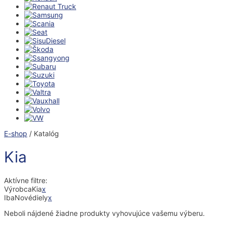
E-shop
/ Katalóg
Kia
Aktívne filtre:
Výrobca
Kia
x
Iba
Nové
diely
x
Neboli nájdené žiadne produkty vyhovujúce vašemu výberu.