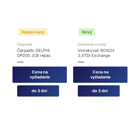
Repasovaný
Nový
Čerpadlá
Dieselové vozidlá
Čerpadlo DELPHI
Vstrekovač BOSCH
DP200 JCB repas
2,0TDi Exchange
Hodnotenie
Hodnotenie
0
0
Cena na
Cena na
z
z
5
5
vyžiadanie
vyžiadanie
do 3 dní
do 3 dní