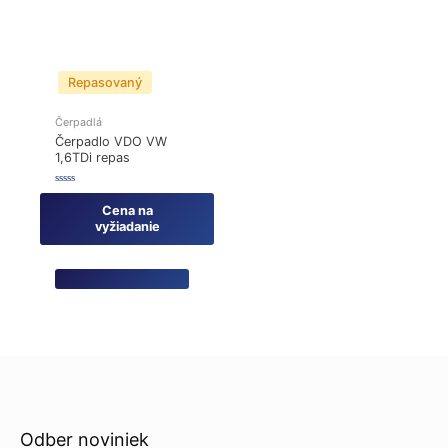
Repasovaný
Čerpadlá
Čerpadlo VDO VW
1,6TDi repas
Hodnotenie
0
Cena na
z
5
vyžiadanie
Odber noviniek