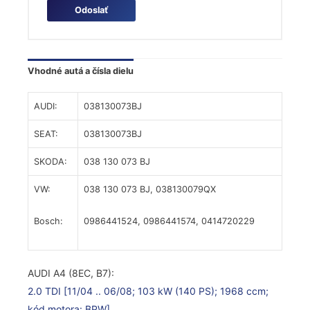
Vhodné autá a čísla dielu
AUDI:
038130073BJ
SEAT:
038130073BJ
SKODA:
038 130 073 BJ
VW:
038 130 073 BJ,
038130079QX
Bosch:
0986441524,
0986441574, 0414720229
AUDI A4 (8EC, B7):
2.0 TDI
[11/04 .. 06/08; 103 kW (140 PS); 1968 ccm;
kód motora: BPW]