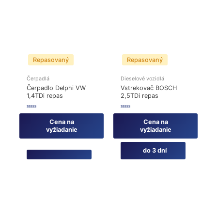
Repasovaný
Repasovaný
Čerpadlá
Dieselové vozidlá
Čerpadlo Delphi VW
Vstrekovač BOSCH
1,4TDi repas
2,5TDi repas
Hodnotenie
Hodnotenie
0
0
Cena na
Cena na
z
z
5
5
vyžiadanie
vyžiadanie
do 3 dní