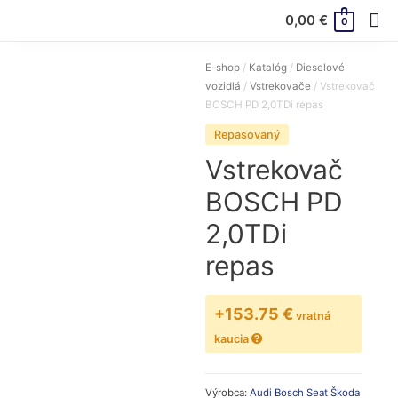
Hl
0,00
€
0
Me
E-shop
/
Katalóg
/
Dieselové
vozidlá
/
Vstrekovače
/ Vstrekovač
BOSCH PD 2,0TDi repas
Repasovaný
Vstrekovač
BOSCH PD
Prihlásenie / Registrácia
2,0TDi
Products
repas
search
+153.75 €
vratná
kaucia
Výrobca:
Audi
Bosch
Seat
Škoda