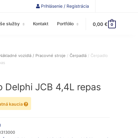
Prihlásenie / Registrácia
še služby
Kontakt
Portfólio
0,00
€
0
Nákladné vozidlá / Pracovné stroje
/
Čerpadlá
/ Čerpadlo
pas
 Delphi JCB 4,4L repas
atná kaucia
B
8313000