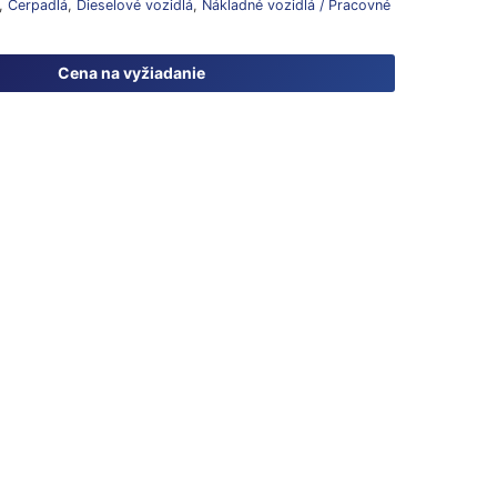
,
Čerpadlá
,
Dieselové vozidlá
,
Nákladné vozidlá / Pracovné
Cena na vyžiadanie