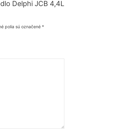
adlo Delphi JCB 4,4L
é polia sú označené
*