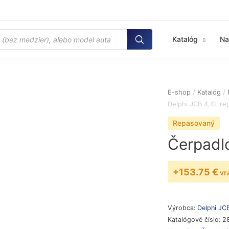
Katalóg
Na
E-shop
/
Katalóg
/
Delphi JCB 4,4L re
Repasovaný
Čerpadlo
+153.75 €
vr
Výrobca:
Delphi
JC
Katalógové číslo:
2