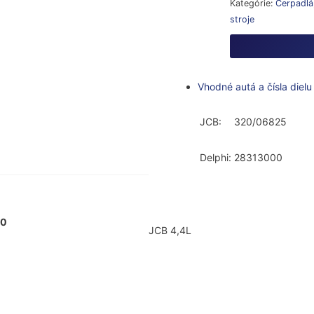
Kategórie:
Čerpadlá
stroje
Vhodné autá a čísla dielu
JCB:
320/06825
Delphi:
28313000
00
JCB 4,4L