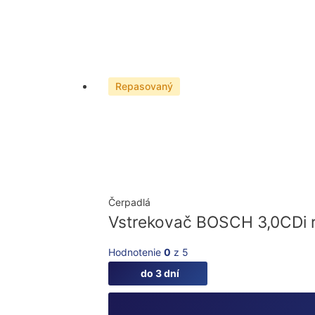
Repasovaný
Čerpadlá
Vstrekovač BOSCH 3,0CDi 
Hodnotenie
0
z 5
do 3 dní