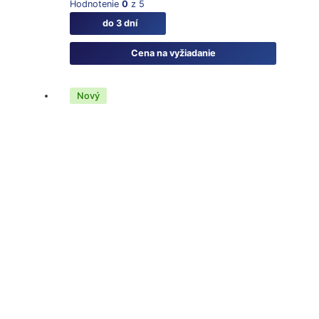
Hodnotenie
0
z 5
do 3 dní
Cena na vyžiadanie
Nový