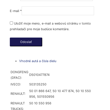
E-mail
*
Uložiť moje meno, e-mail a webovú stránku v tomto
prehliadači pre moje budúce komentáre.
Vhodné autá a čísla dielu
DONGFENG
D5010477874
(DFAC):
IVECO:
503135250
50 01 866 647,
50 10 477 874,
50 10 550
RENAULT:
956,
501550956
RENAULT
50 10 550 956
TRUCKS: