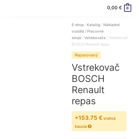
0,00
€
0
E-shop
/
Katalóg
/
Nákladné
vozidlá / Pracovné
stroje
/
Vstrekovače
/ Vstrekovač
BOSCH Renault repas
Repasovaný
Vstrekovač
BOSCH
Renault
repas
+153.75 €
vratná
kaucia