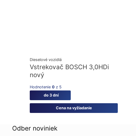
Dieselové vozidlá
Vstrekovač BOSCH 3,0HDi
nový
Hodnotenie
0
z 5
do 3 dní
Cena na vyžiadanie
Odber noviniek