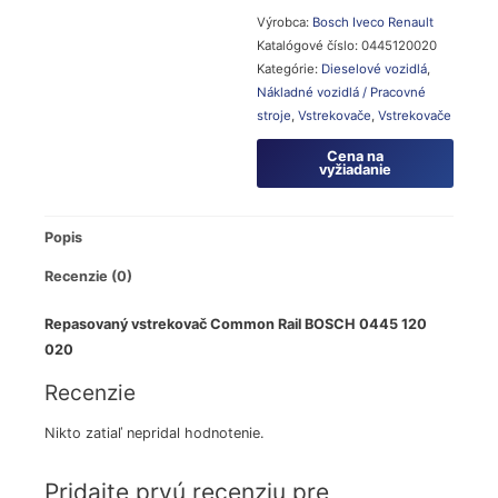
Výrobca:
Bosch
Iveco
Renault
Katalógové číslo:
0445120020
Kategórie:
Dieselové vozidlá
,
Nákladné vozidlá / Pracovné
stroje
,
Vstrekovače
,
Vstrekovače
Cena na
vyžiadanie
Popis
Recenzie (0)
Repasovaný vstrekovač Common Rail BOSCH 0445 120
020
Recenzie
Nikto zatiaľ nepridal hodnotenie.
Pridajte prvú recenziu pre