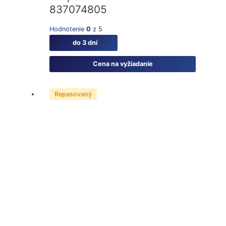
837074805
Hodnotenie
0
z 5
do 3 dní
Cena na vyžiadanie
Repasovaný