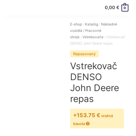
0,00
€
0
E-shop
/
Katalóg
/
Nákladné
vozidlá / Pracovné
stroje
/
Vstrekovače
/ Vstrekovač
DENSO John Deere repas
Repasovaný
Vstrekovač
DENSO
John Deere
repas
+153.75 €
vratná
kaucia