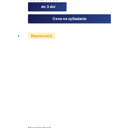
do 3 dní
Cena na vyžiadanie
Repasovaný