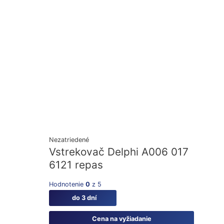
Nezatriedené
Vstrekovač Delphi A006 017
6121 repas
Hodnotenie
0
z 5
do 3 dní
Cena na vyžiadanie