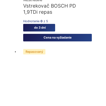
Nezatriedené
Vstrekovač BOSCH PD
1,9TDi repas
Hodnotenie
0
z 5
do 3 dní
Cena na vyžiadanie
Repasovaný