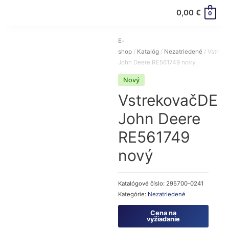
0,00
€
0
E-
shop
/
Katalóg
/
Nezatriedené
/ Vstre
John Deere RE561749 nový
Nový
VstrekovačDE
John Deere
RE561749
nový
Katalógové číslo:
295700-0241
Kategórie:
Nezatriedené
Cena na
vyžiadanie