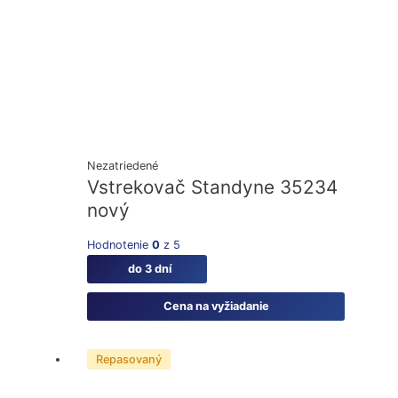
Nezatriedené
Vstrekovač Standyne 35234
nový
Hodnotenie
0
z 5
do 3 dní
Cena na vyžiadanie
Repasovaný