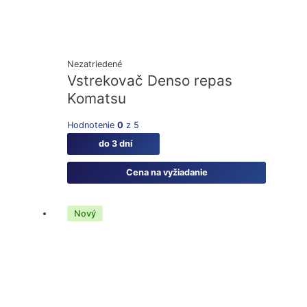
Nezatriedené
Vstrekovač Denso repas
Komatsu
Hodnotenie
0
z 5
do 3 dní
Cena na vyžiadanie
Nový