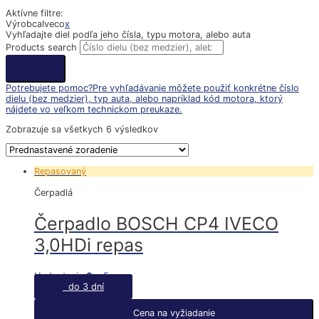
Aktívne filtre:
Výrobca
Iveco
x
Vyhľadajte diel podľa jeho čísla, typu motora, alebo auta
Products search
Potrebujete pomoc?
Pre vyhľadávanie môžete použiť konkrétne číslo
dielu (bez medzier), typ auta, alebo napríklad kód motora, ktorý
nájdete vo veľkom technickom preukaze.
Zobrazuje sa všetkych 6 výsledkov
Repasovaný
Čerpadlá
Čerpadlo BOSCH CP4 IVECO
3,0HDi repas
Hodnotenie
0
z 5
do 3 dní
Cena na vyžiadanie