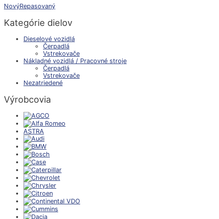
Nový
Repasovaný
Kategórie dielov
Dieselové vozidlá
Čerpadlá
Vstrekovače
Nákladné vozidlá / Pracovné stroje
Čerpadlá
Vstrekovače
Nezatriedené
Výrobcovia
ASTRA