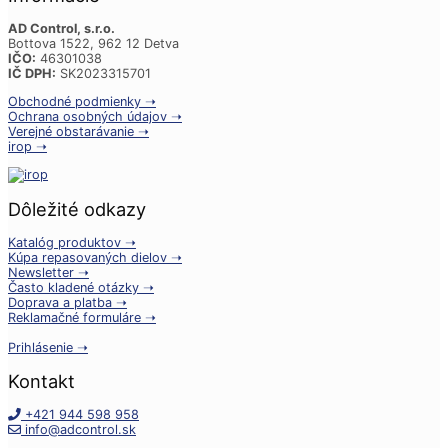
AD Control, s.r.o.
Bottova 1522, 962 12 Detva
IČO:
46301038
IČ DPH:
SK2023315701
Obchodné podmienky ➝
Ochrana osobných údajov ➝
Verejné obstarávanie ➝
irop ➝
Dôležité odkazy
Katalóg produktov ➝
Kúpa repasovaných dielov ➝
Newsletter ➝
Často kladené otázky ➝
Doprava a platba ➝
Reklamačné formuláre ➝
Prihlásenie ➝
Kontakt
+421 944 598 958
info@adcontrol.sk