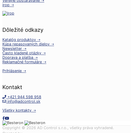
Verejné obstarávanie ➝
irop ➝
Dôležité odkazy
Katalóg produktov ➝
Kúpa repasovaných dielov ➝
Newsletter ➝
Často kladené otázky ➝
Doprava a platba ➝
Reklamačné formuláre ➝
Prihlásenie ➝
Kontakt
+421 944 598 958
info@adcontrol.sk
Všetky kontakty ➝
Copyright © 2026 AD Control s.r.o., všetky práva vyhradené.