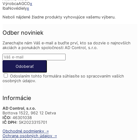
Výrobca
AGCO
x
Iba
Nové
diely
x
Neboli nájdené žiadne produkty vyhovujúce vašemu výberu.
Odber noviniek
Zanechajte nám Váš e-mail a buďte prví, kto sa dozvie o najnovších
akciách a ponukách spoločnosti AD Control, s.r.o.
Odoslaním tohto formulára súhlasíte so spracovaním vaších
osobných údajov.
Informácie
AD Control, s.r.o.
Bottova 1522, 962 12 Detva
IČO:
46301038
IČ DPH:
SK2023315701
Obchodné podmienky ➝
Ochrana osobných údajov ➝