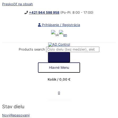
Preskočiť na obsah
+421 944 598 958
(Po-Pi: 8:00 - 17:00)
Prihlásenie / Registrácia
Products search
Hlavné Menu
Košík
/
0,00
€
0
Stav dielu
Nový
Repasovaný