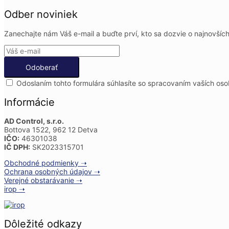
Odber noviniek
Zanechajte nám Váš e-mail a buďte prví, kto sa dozvie o najnovších
Odoslaním tohto formulára súhlasíte so spracovaním vaších os
Informácie
AD Control, s.r.o.
Bottova 1522, 962 12 Detva
IČO:
46301038
IČ DPH:
SK2023315701
Obchodné podmienky ➝
Ochrana osobných údajov ➝
Verejné obstarávanie ➝
irop ➝
Dôležité odkazy