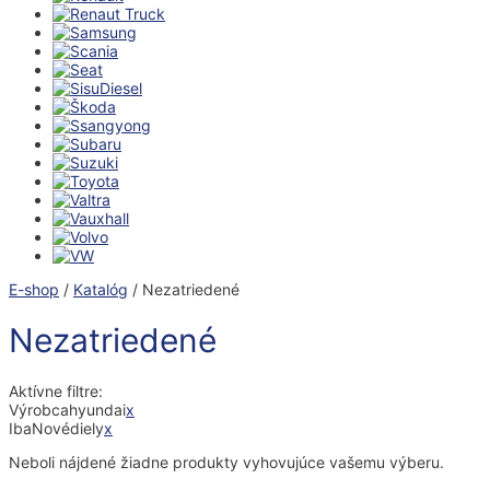
E-shop
/
Katalóg
/ Nezatriedené
Nezatriedené
Aktívne filtre:
Výrobca
hyundai
x
Iba
Nové
diely
x
Neboli nájdené žiadne produkty vyhovujúce vašemu výberu.