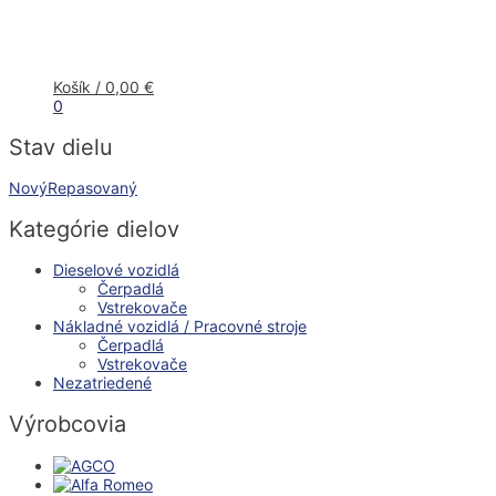
Košík
/
0,00
€
0
Stav dielu
Nový
Repasovaný
Kategórie dielov
Dieselové vozidlá
Čerpadlá
Vstrekovače
Nákladné vozidlá / Pracovné stroje
Čerpadlá
Vstrekovače
Nezatriedené
Výrobcovia