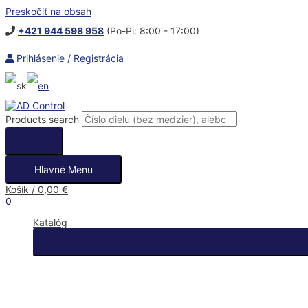
Preskočiť na obsah
+421 944 598 958
(Po-Pi: 8:00 - 17:00)
Prihlásenie / Registrácia
Products search
Hlavné Menu
Košík
/
0,00
€
0
Katalóg